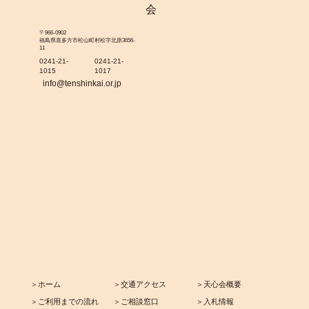
〒966-0902
福島県喜多方市松山町村松字北原3656-
11
0241-21-
0241-21-
1015
1017
info@tenshinkai.or.jp
＞ホーム
＞交通アクセス
＞天心会概要
＞ご利用までの流れ
＞ご相談窓口
＞入札情報