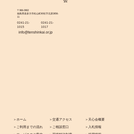
〒966-0902
福島県喜多方市松山町村松字北原3656-
11
0241-21-
0241-21-
1015
1017
info@tenshinkai.or.jp
＞ホーム
＞交通アクセス
＞天心会概要
＞ご利用までの流れ
＞ご相談窓口
＞入札情報