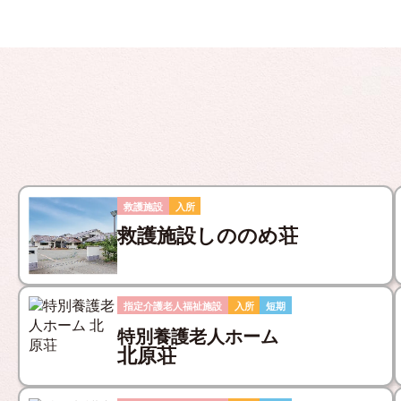
救護施設
入所
救護施設しののめ荘
指定介護老人福祉施設
入所
短期
特別養護老人ホーム
北原荘