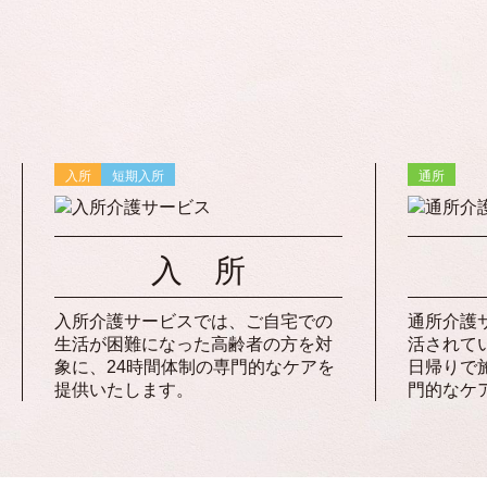
入所
短期入所
通所
入 所
入所介護サービスでは、ご自宅での
通所介護
生活が困難になった高齢者の方を対
活されて
象に、24時間体制の専門的なケアを
日帰りで
提供いたします。
門的なケ