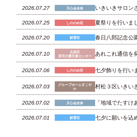
2026.07.27
いきいきサロン
天心会全体
2026.07.25
夏祭りを行いま
しののめ荘
2026.07.20
春日八郎記念公
鮮雲荘
北原荘
2026.07.10
あれこれ通信を
居宅介護支援センター
2026.07.06
七夕飾りを行い
しののめ荘
グループホームすこや
2026.07.03
村松３区いきい
か
2026.07.02
「地域でたすけ
天心会全体
2026.07.01
七夕に願いを込
鮮雲荘