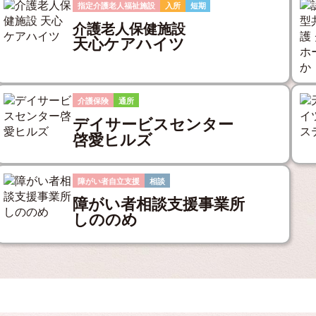
指定介護老人福祉施設
入所
短期
介護老人保健施設
天心ケアハイツ
介護保険
通所
デイサービスセンター
啓愛ヒルズ
障がい者自立支援
相談
障がい者相談支援事業所
しののめ