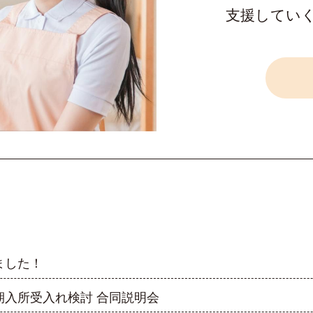
支援してい
ました！
期入所受入れ検討 合同説明会