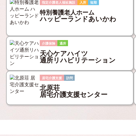
指定介護老人福祉施設
入所
短期
特別養護老人ホーム
ハッピーランドあいかわ
介護保険
通所
天心ケアハイツ
通所リハビリテーション
居宅介護支援
訪問
北原荘
居宅介護支援センター