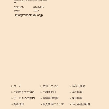
11
0241-21-
0241-21-
1015
1017
info@tenshinkai.or.jp
＞ホーム
＞交通アクセス
＞天心会概要
＞ご利用までの流れ
＞ご相談窓口
＞入札情報
＞サービスのご案内
＞苦情解決制度
＞採用情報
＞新着情報
＞個人情報について
＞天心会介護研修