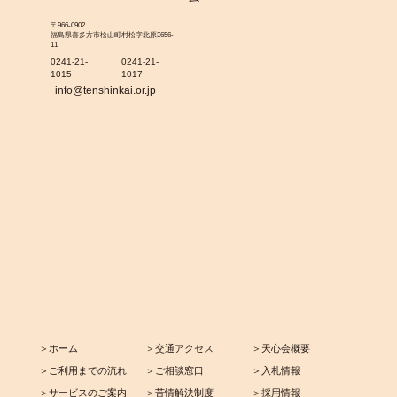
〒966-0902
福島県喜多方市松山町村松字北原3656-
11
0241-21-
0241-21-
1015
1017
info@tenshinkai.or.jp
＞ホーム
＞交通アクセス
＞天心会概要
＞ご利用までの流れ
＞ご相談窓口
＞入札情報
＞サービスのご案内
＞苦情解決制度
＞採用情報