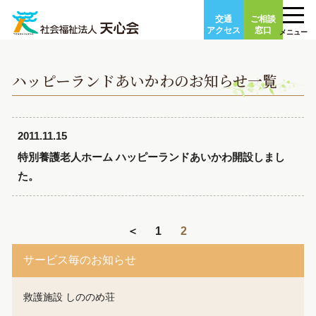
Skip
交通
ご相談
to
アクセス
窓口
メニュー
content
ハッピーランドあいかわのお知らせ一覧
2011.11.15
特別養護老人ホーム ハッピーランドあいかわ開設しまし
た。
＜
1
2
サービス毎のお知らせ
救護施設 しののめ荘