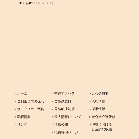
info@tenshinkai.or.jp
＞ホーム
＞交通アクセス
＞天心会概要
＞ご利用までの流れ
＞ご相談窓口
＞入札情報
＞サービスのご案内
＞苦情解決制度
＞採用情報
＞新着情報
＞個人情報について
＞天心会介護研修
＞リンク
＞情報公開
＞地域における
公益的な取組
＞職員専用ページ