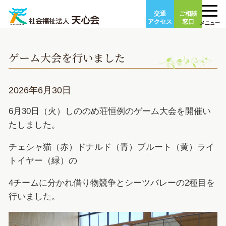
Skip
交通
ご相談
to
アクセス
窓口
メニュー
content
ゲーム大会を行いました
2026年6月30日
6月30日（火）しののめ荘恒例のゲーム大会を開催い
たしました。
チェシャ猫（赤）ドナルド（青）プルート（黄）ライ
トイヤー（緑）の
4チームに分かれ借り物競争とシーツバレーの2種目を
行いました。