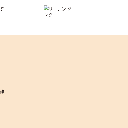
て
リンク
修