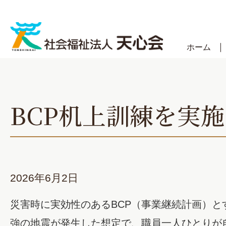
Skip
to
content
ホーム
BCP机上訓練を実
2026年6月2日
災害時に実効性のあるBCP（事業継続計画）と
強の地震が発生した想定で、職員一人ひとりが