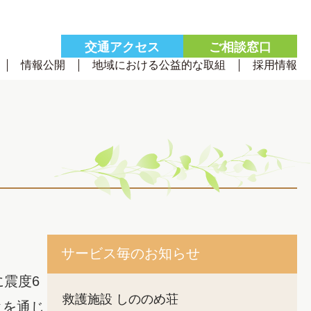
交通
アクセス
ご相談
窓口
情報公開
地域における公益的な取組
採用情報
サービス毎のお知らせ
震度6
救護施設 しののめ荘
クを通じ