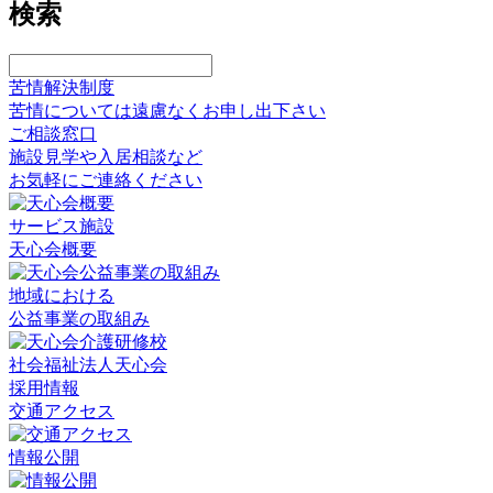
検索
検
索
苦情解決制度
苦情については遠慮なくお申し出下さい
ご相談窓口
施設見学や入居相談など
お気軽にご連絡ください
サービス施設
天心会概要
地域における
公益事業の取組み
社会福祉法人天心会
採用情報
交通アクセス
情報公開