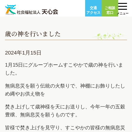
Skip
交通
ご相談
to
アクセス
窓口
メニュー
content
歳の神を行いました
2024年1月15日
1月15日にグループホームすこやかで歳の神を行いま
した。
無病息災を願う伝統の火祭りで、神棚にお飾りしたし
め縄やお供え物を
焚き上げして歳神様を天にお送りし、今年一年の五穀
豊穣、無病息災を願うものです。
皆様で焚き上げを見守り、すこやかの皆様の無病息災