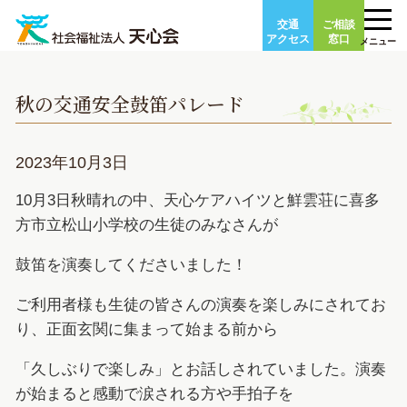
Skip
交通
ご相談
to
アクセス
窓口
メニュー
content
秋の交通安全鼓笛パレード
2023年10月3日
10月3日秋晴れの中、天心ケアハイツと鮮雲荘に喜多
方市立松山小学校の生徒のみなさんが
鼓笛を演奏してくださいました！
ご利用者様も生徒の皆さんの演奏を楽しみにされてお
り、正面玄関に集まって始まる前から
「久しぶりで楽しみ」とお話しされていました。演奏
が始まると感動で涙される方や手拍子を