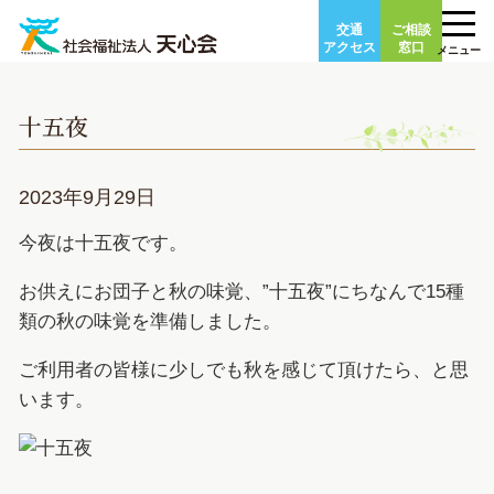
Skip
交通
ご相談
to
アクセス
窓口
メニュー
content
十五夜
2023年9月29日
今夜は十五夜です。
お供えにお団子と秋の味覚、”十五夜”にちなんで15種
類の秋の味覚を準備しました。
ご利用者の皆様に少しでも秋を感じて頂けたら、と思
います。