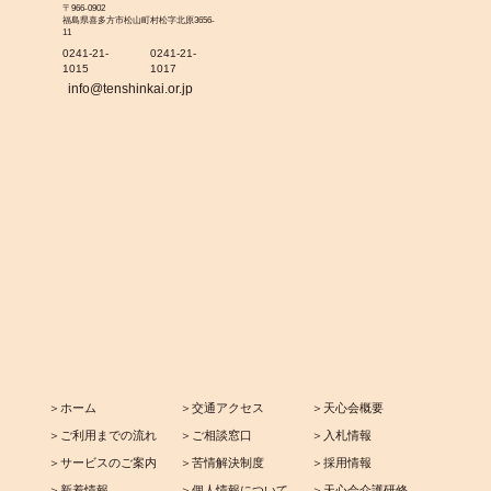
〒966-0902
福島県喜多方市松山町村松字北原3656-
11
0241-21-
0241-21-
1015
1017
info@tenshinkai.or.jp
＞ホーム
＞交通アクセス
＞天心会概要
＞ご利用までの流れ
＞ご相談窓口
＞入札情報
＞サービスのご案内
＞苦情解決制度
＞採用情報
＞新着情報
＞個人情報について
＞天心会介護研修