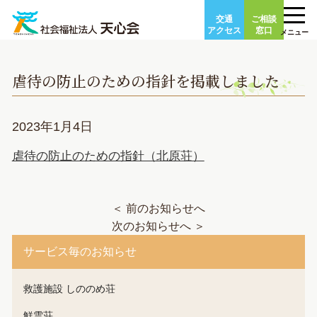
Skip
交通
ご相談
to
アクセス
窓口
メニュー
content
虐待の防止のための指針を掲載しました
2023年1月4日
虐待の防止のための指針（北原荘）
＜ 前のお知らせへ
次のお知らせへ ＞
サービス毎のお知らせ
救護施設 しののめ荘
鮮雲荘