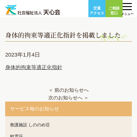
Skip
交通
ご相談
to
アクセス
窓口
メニュー
content
身体的拘束等適正化指針を掲載しました
2023年1月4日
身体的拘束等適正化指針
＜ 前のお知らせへ
次のお知らせへ ＞
サービス毎のお知らせ
救護施設 しののめ荘
鮮雲荘