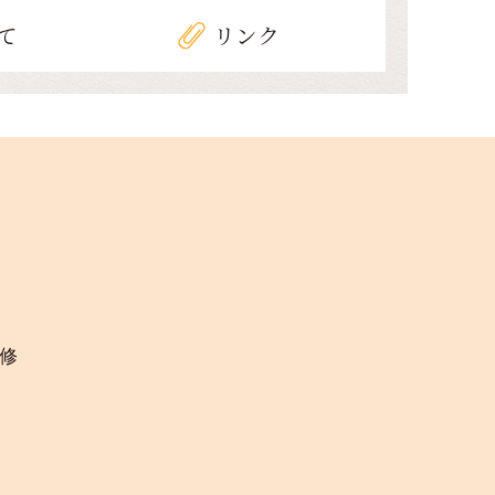
て
リンク
修