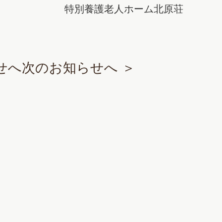
ホーム北原荘
せへ
次のお知らせへ ＞