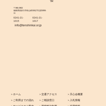
〒966-0902
福島県喜多方市松山町村松字北原3656-
11
0241-21-
0241-21-
1015
1017
info@tenshinkai.or.jp
＞ホーム
＞交通アクセス
＞天心会概要
＞ご利用までの流れ
＞ご相談窓口
＞入札情報