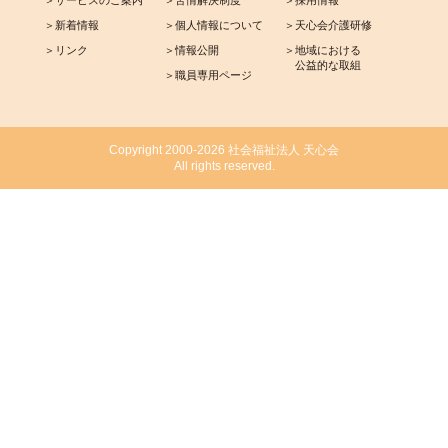
＞サービスのご案内
＞苦情解決制度
＞採用情報
＞新着情報
＞個人情報について
＞天心会介護研修
＞リンク
＞情報公開
＞地域における
公益的な取組
＞職員専用ページ
Copyright 2000-2026 社会福祉法人 天心会
All rights reserved.