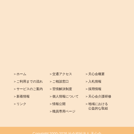
＞ホーム
＞交通アクセス
＞天心会概要
＞ご利用までの流れ
＞ご相談窓口
＞入札情報
＞サービスのご案内
＞苦情解決制度
＞採用情報
＞新着情報
＞個人情報について
＞天心会介護研修
＞リンク
＞情報公開
＞地域における
公益的な取組
＞職員専用ページ
Copyright 2000-2026 社会福祉法人 天心会