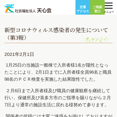
Skip
交通
ご相談
to
アクセス
窓口
メニュー
content
新型コロナウィルス感染者の発生について
（第3報）
2021年2月1日
1月25日の当施設一般棟で入所者様1名が陽性となっ
たことにより、2月1日までに入所者様全員96名と職員
98名のＰＣＲ検査を実施した結果陰性でした。
２月6日まで入所者様及び職員の健康観察を継続して
行い、保健所及び喜多方市のご指導を賜りながら２月
7日より通常の施設生活に戻れる様努めて参ります。
関係者の皆様には大変ご迷惑をお掛けしておりますが