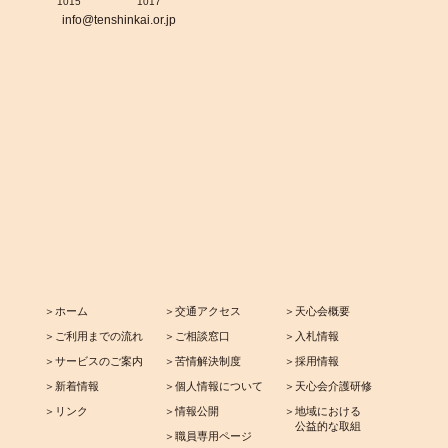
1015
1017
info@tenshinkai.or.jp
＞ホーム
＞交通アクセス
＞天心会概要
＞ご利用までの流れ
＞ご相談窓口
＞入札情報
＞サービスのご案内
＞苦情解決制度
＞採用情報
＞新着情報
＞個人情報について
＞天心会介護研修
＞リンク
＞情報公開
＞地域における
公益的な取組
＞職員専用ページ