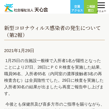
Skip
交通
ご相談
to
アクセス
窓口
メニュー
content
新型コロナウィルス感染者の発生について
（第2報）
2021年1月29日
1月25日の当施設一般棟で入所者1名が陽性となった
ことにより27日、28日にＰＣＲ検査を実施した結果、
職員96名、入所者65名（内同室の濃厚接触者3名の再
検査含む）は全員陰性でした。29日に検査を実施した
入所者30名の結果が出ましたら再度ご報告申し上げま
す。
今後とも保健所及び喜多方市のご指導を賜りながら、