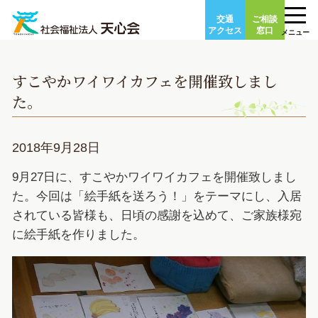
Skip
交通
ご相談
to
アクセス
窓口
メニュー
content
すこやかワイワイカフェを開催致しまし
た。
2018年9月28日
9月27日に、すこやかワイワイカフェを開催致しまし
た。今回は「絵手紙を送ろう！」をテーマにし、入居
されている皆様も、日頃の感謝を込めて、ご家族様宛
に絵手紙を作りました。