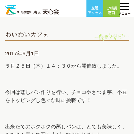
Skip
交通
ご相談
to
アクセス
窓口
メニュー
content
わいわいカフェ
2017年6月1日
５月２５日（木）１４：３０から開催致しました。
今回は蒸しパン作りを行い、チョコやさつま芋、小豆
をトッピングし色々な味に挑戦です！
出来たてのホクホクの蒸しパンは、とても美味しく、