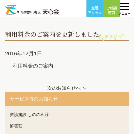
Skip
交通
ご相談
to
アクセス
窓口
メニュー
content
利用料金のご案内を更新しました
2016年12月1日
利用料金のご案内
次のお知らせへ ＞
サービス毎のお知らせ
救護施設 しののめ荘
鮮雲荘