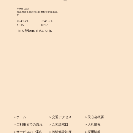
〒966-0902
福島県喜多方市松山町村松字北原3656-
11
0241-21-
0241-21-
1015
1017
info@tenshinkai.or.jp
＞ホーム
＞交通アクセス
＞天心会概要
＞ご利用までの流れ
＞ご相談窓口
＞入札情報
＞サービスのご案内
＞苦情解決制度
＞採用情報