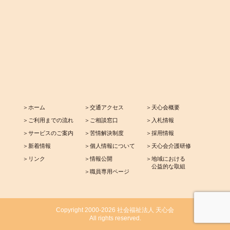
＞ホーム
＞交通アクセス
＞天心会概要
＞ご利用までの流れ
＞ご相談窓口
＞入札情報
＞サービスのご案内
＞苦情解決制度
＞採用情報
＞新着情報
＞個人情報について
＞天心会介護研修
＞リンク
＞情報公開
＞地域における
公益的な取組
＞職員専用ページ
Copyright 2000-2026 社会福祉法人 天心会
All rights reserved.