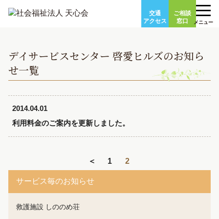
Skip
交通
ご相談
to
アクセス
窓口
メニュー
content
デイサービスセンター 啓愛ヒルズのお知ら
せ一覧
2014.04.01
利用料金のご案内を更新しました。
＜
1
2
サービス毎のお知らせ
救護施設 しののめ荘