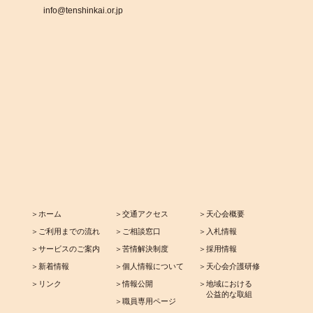
info@tenshinkai.or.jp
＞ホーム
＞交通アクセス
＞天心会概要
＞ご利用までの流れ
＞ご相談窓口
＞入札情報
＞サービスのご案内
＞苦情解決制度
＞採用情報
＞新着情報
＞個人情報について
＞天心会介護研修
＞リンク
＞情報公開
＞地域における
公益的な取組
＞職員専用ページ