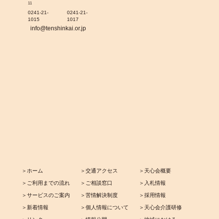
11
0241-21-
0241-21-
1015
1017
info@tenshinkai.or.jp
＞ホーム
＞交通アクセス
＞天心会概要
＞ご利用までの流れ
＞ご相談窓口
＞入札情報
＞サービスのご案内
＞苦情解決制度
＞採用情報
＞新着情報
＞個人情報について
＞天心会介護研修