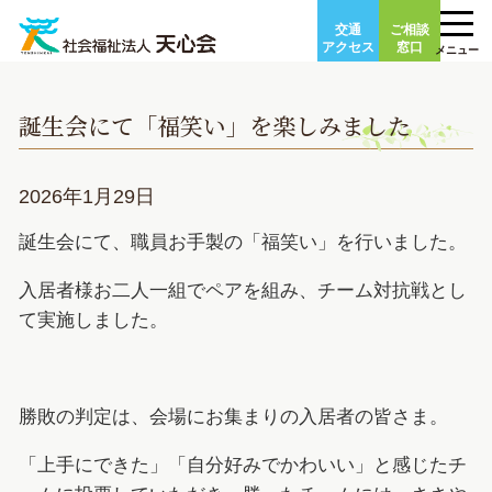
Skip
交通
ご相談
to
アクセス
窓口
メニュー
content
誕生会にて「福笑い」を楽しみました
2026年1月29日
誕生会にて、職員お手製の「福笑い」を行いました。
入居者様お二人一組でペアを組み、チーム対抗戦とし
て実施しました。
勝敗の判定は、会場にお集まりの入居者の皆さま。
「上手にできた」「自分好みでかわいい」と感じたチ