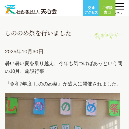
Skip
交通
ご相談
to
アクセス
窓口
メニュー
content
しののめ祭を行いました
2025年10月30日
暑い暑い夏を乗り越え、今年も気づけばあっという間
の10月、施設行事
『令和7年度 しののめ祭』が盛大に開催されました。