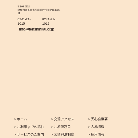
〒966-0902
福島県喜多方市松山町村松字北原3656-
11
0241-21-
0241-21-
1015
1017
info@tenshinkai.or.jp
＞ホーム
＞交通アクセス
＞天心会概要
＞ご利用までの流れ
＞ご相談窓口
＞入札情報
＞サービスのご案内
＞苦情解決制度
＞採用情報