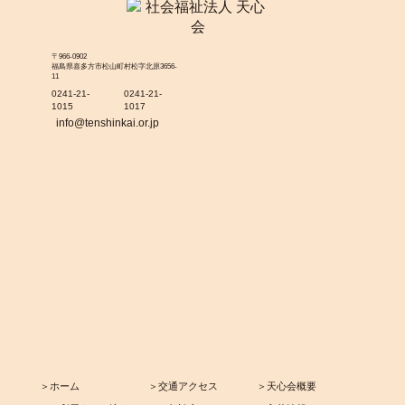
〒966-0902
福島県喜多方市松山町村松字北原3656-
11
0241-21-
0241-21-
1015
1017
info@tenshinkai.or.jp
＞ホーム
＞交通アクセス
＞天心会概要