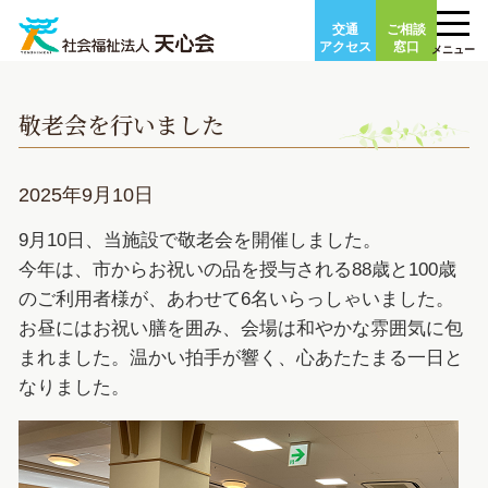
Skip
交通
ご相談
to
アクセス
窓口
メニュー
content
敬老会を行いました
2025年9月10日
9月10日、当施設で敬老会を開催しました。
今年は、市からお祝いの品を授与される88歳と100歳
のご利用者様が、あわせて6名いらっしゃいました。
お昼にはお祝い膳を囲み、会場は和やかな雰囲気に包
まれました。温かい拍手が響く、心あたたまる一日と
なりました。