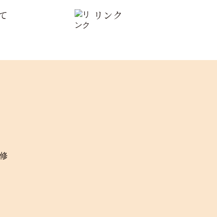
て
リンク
修