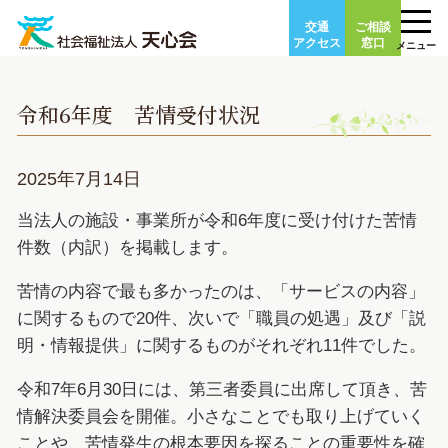
Skip
交通
ご相談
to
アクセス
窓口
メニュー
content
令和6年度 苦情受付状況
2025年7月14日
当法人の施設・事業所が令和6年度に受け付けた苦情
件数（内訳）を掲載します。
苦情の内容で最も多かったのは、「サービスの内容」
に関するもので20件、次いで「職員の処遇」及び「説
明・情報提供」に関するものがそれぞれ11件でした。
令和7年6月30日には、第三者委員に出席して頂き、苦
情解決委員会を開催。小さなことでも取り上げていく
ことや、苦情発生の根本要因を探ることの重要性を確