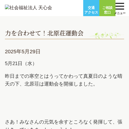
Skip
交通
ご相談
to
アクセス
窓口
メニュー
content
力を合わせて！北原荘運動会
2025年5月29日
5月21日（水）
昨日までの寒空とはうってかわって真夏日のような晴
天の下、北原荘は運動会を開催しました。
さあ！みなさんの元気を余すところなく発揮して、張