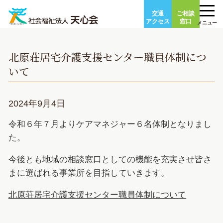
Skip
交通
ご相談
to
アクセス
窓口
メニュー
content
北原荘居宅介護支援センター職員体制につ
いて
2024年9月4日
令和６年７月よりケアマネジャー６名体制となりまし
た。
今後とも地域の相談窓口としての機能を充実させ皆さ
まに選ばれる事業所を目指していきます。
北原荘居宅介護支援センター職員体制について