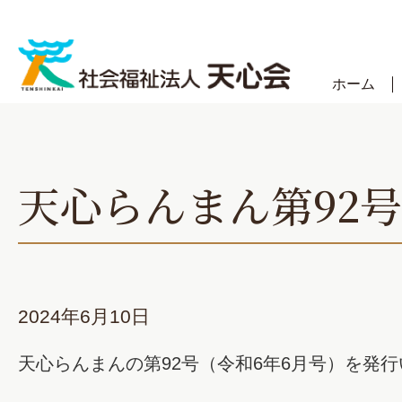
Skip
to
content
ホーム
天心らんまん第92
2024年6月10日
天心らんまんの第92号（令和6年6月号）を発