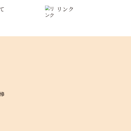
て
リンク
修