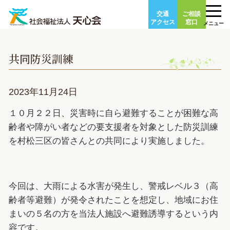
Skip
交通
ご相談
to
アクセス
窓口
メニュー
content
共同防災訓練
2023年11月24日
１０月２２日、災害時に自ら避難することが困難な高
齢者や障がい者などの要支援者を対象とした防災訓練
を村松三区の皆さんとの共同により実施しました。
今回は、大雨による水害が発生し、警戒レベル３（高
齢者等避難）が発令されたことを想定し、地域にお住
まいの５名の方を当法人施設へ避難誘導するという内
容です。