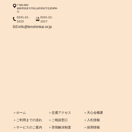
〒966-0902
福島県喜多方市松山町村松字北原3656-
11
0241-21-
0241-21-
1015
1017
info@tenshinkai.or.jp
＞ホーム
＞交通アクセス
＞天心会概要
＞ご利用までの流れ
＞ご相談窓口
＞入札情報
＞サービスのご案内
＞苦情解決制度
＞採用情報