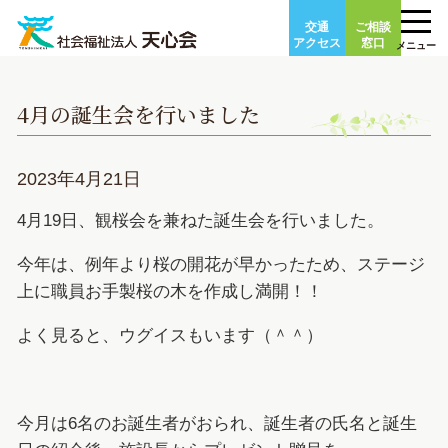
Skip
交通
ご相談
to
アクセス
窓口
メニュー
content
4月の誕生会を行いました
2023年4月21日
4月19日、観桜会を兼ねた誕生会を行いました。
今年は、例年より桜の開花が早かったため、ステージ
上に職員お手製桜の木を作成し満開！！
よく見ると、ウグイスもいます（＾＾）
今月は6名のお誕生者がおられ、誕生者の氏名と誕生