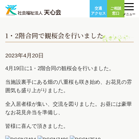
Skip
交通
ご相談
to
アクセス
窓口
メニュー
content
1・2階合同で観桜会を行いました
2023年4月20日
4月19日に1・2階合同の観桜会を行いました。
当施設裏手にある畑の八重桜も咲き始め、お花見の雰
囲気も盛り上がりました。
全入居者様が集い、交流を図りました。お昼には豪華
なお花見弁当を準備し、
皆様に喜んで頂きました。