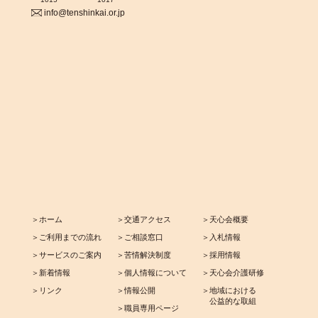
info@tenshinkai.or.jp
＞ホーム
＞交通アクセス
＞天心会概要
＞ご利用までの流れ
＞ご相談窓口
＞入札情報
＞サービスのご案内
＞苦情解決制度
＞採用情報
＞新着情報
＞個人情報について
＞天心会介護研修
＞リンク
＞情報公開
＞地域における
公益的な取組
＞職員専用ページ