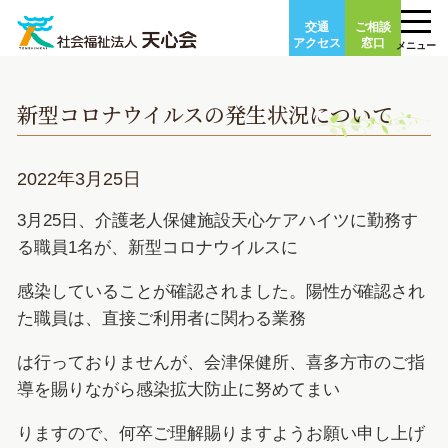
Skip
交通
ご相談
to
アクセス
窓口
メニュー
content
新型コロナウイルスの発生状況について
2022年3月25日
3月25日、介護老人保健施設天心ケアハイツに勤務す
る職員1名が、新型コロナウイルスに
感染していることが確認されました。陽性が確認され
た職員は、直接ご利用者に関わる業務
は行っておりませんが、会津保健所、喜多方市のご指
導を賜りながら感染拡大防止に努めてまい
りますので、何卒ご理解賜りますようお願い申し上げ