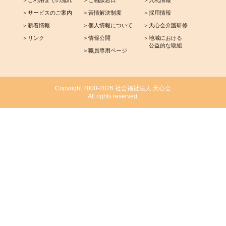
＞ご利用までの流れ
＞ご相談窓口
＞入札情報
＞サービスのご案内
＞苦情解決制度
＞採用情報
＞新着情報
＞個人情報について
＞天心会介護研修
＞リンク
＞情報公開
＞地域における
公益的な取組
＞職員専用ページ
Copyright 2000-2026 社会福祉法人 天心会
All rights reserved.