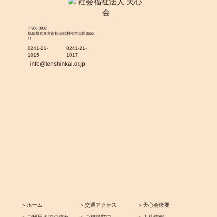
〒966-0902
福島県喜多方市松山町村松字北原3656-
11
0241-21-
0241-21-
1015
1017
info@tenshinkai.or.jp
＞ホーム
＞交通アクセス
＞天心会概要