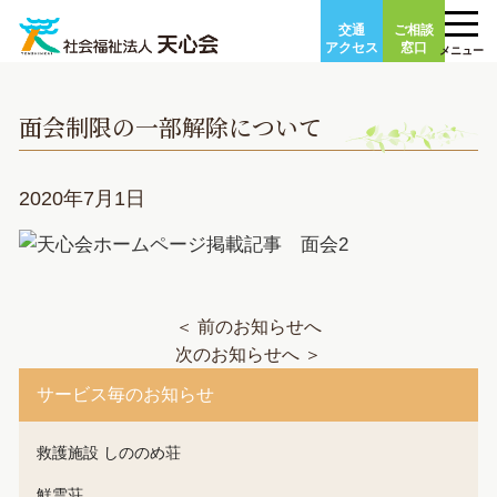
Skip
交通
ご相談
to
アクセス
窓口
メニュー
content
面会制限の一部解除について
2020年7月1日
＜ 前のお知らせへ
次のお知らせへ ＞
サービス毎のお知らせ
救護施設 しののめ荘
鮮雲荘