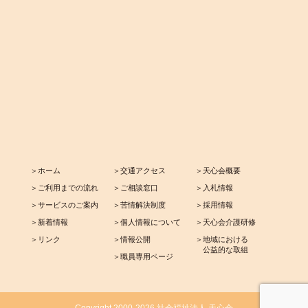
＞ホーム
＞交通アクセス
＞天心会概要
＞ご利用までの流れ
＞ご相談窓口
＞入札情報
＞サービスのご案内
＞苦情解決制度
＞採用情報
＞新着情報
＞個人情報について
＞天心会介護研修
＞リンク
＞情報公開
＞地域における
公益的な取組
＞職員専用ページ
Copyright 2000-2026 社会福祉法人 天心会