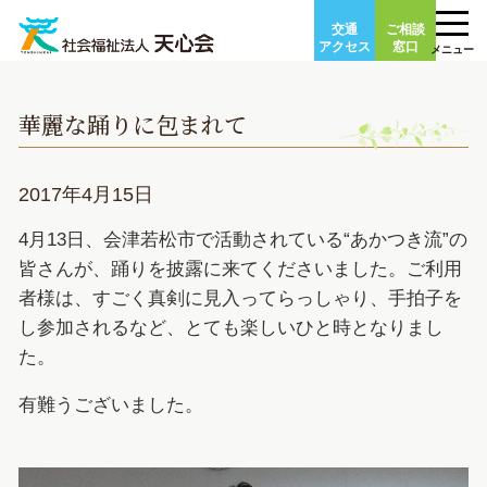
Skip
交通
ご相談
to
アクセス
窓口
メニュー
content
華麗な踊りに包まれて
2017年4月15日
4月13日、会津若松市で活動されている“あかつき流”の
皆さんが、踊りを披露に来てくださいました。ご利用
者様は、すごく真剣に見入ってらっしゃり、手拍子を
し参加されるなど、とても楽しいひと時となりまし
た。
有難うございました。