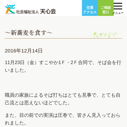
Skip
交通
ご相談
to
アクセス
窓口
メニュー
content
～新蕎麦を食す～
2016年12月14日
11月23日（金）すこやか1Ｆ・2Ｆ合同で、そば会を行
いました。
職員の家族によるそば打ちはとても見事で、とても自
己流とは思えないほどでした。
また、目の前での実演は圧巻で、皆さん見入っておら
れました。