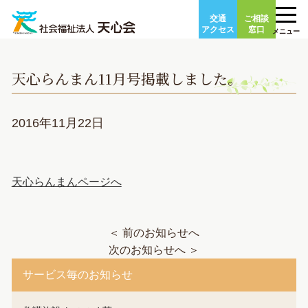
Skip
交通
ご相談
to
アクセス
窓口
メニュー
content
天心らんまん11月号掲載しました。
2016年11月22日
天心らんまんページへ
＜ 前のお知らせへ
次のお知らせへ ＞
サービス毎のお知らせ