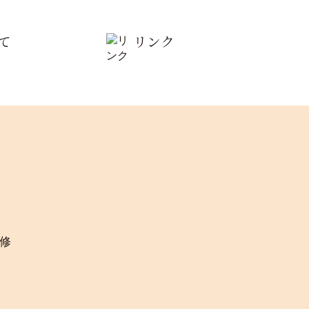
て
リンク
修