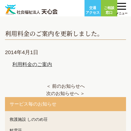
Skip
交通
ご相談
to
アクセス
窓口
メニュー
content
利用料金のご案内を更新しました。
2014年4月1日
利用料金のご案内
＜ 前のお知らせへ
次のお知らせへ ＞
サービス毎のお知らせ
救護施設 しののめ荘
鮮雲荘