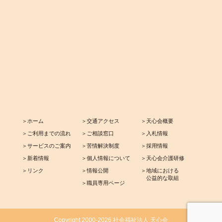
＞ホーム
＞交通アクセス
＞天心会概要
＞ご利用までの流れ
＞ご相談窓口
＞入札情報
＞サービスのご案内
＞苦情解決制度
＞採用情報
＞新着情報
＞個人情報について
＞天心会介護研修
＞リンク
＞情報公開
＞地域における
公益的な取組
＞職員専用ページ
Copyright 2000-2026 社会福祉法人 天心会