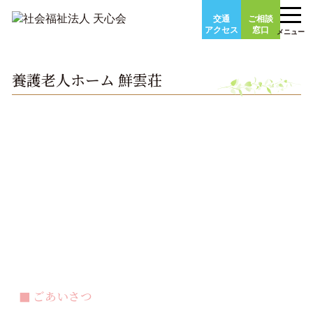
Skip
交通
ご相談
to
アクセス
窓口
メニュー
content
養護老人ホーム 鮮雲荘
ごあいさつ