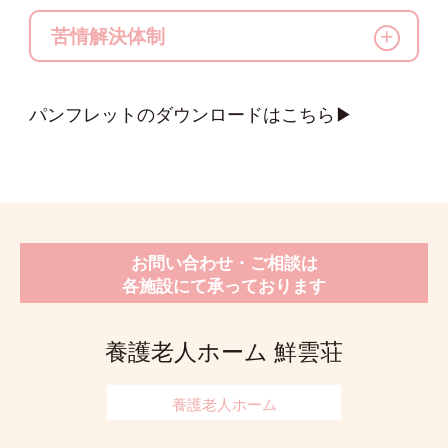
費用の負担額は市町村が決定します。
松風園として喜多方市開設
昭和43年
6月
苦情解決体制
天心会に移管
平成17年
4月
改築により鮮雲荘に改名
平成19年
7月
苦情については遠慮なくお申し出下
パンフレットのダウンロードはこちら▶
さい
あなたやご家族などが、当施設のサービスに関し
て苦情をお持ちでしたら、 ご遠慮なく、以下の
「苦情受付担当者」もしくは「第三者委員」に申
し出てください。
お問い合わせ・ご相談は
各施設にて承っております
苦情受付担当者及び苦情解決責任者
苦情受付担当者
苦情解決責任者
電話番号
養護老人ホーム 鮮雲荘
芳賀 梢
大河原 周子
0241-22-4133
（主任生活相談員）
（施設長）
渡部 法子
養護老人ホーム
（副主任生活相談員）
高橋 康孝