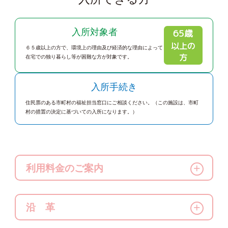
65
入所対象者
歳
以上の
６５歳以上の方で、環境上の理由及び経済的な理由によって
方
在宅での独り暮らし等が困難な方が対象です。
入所手続き
住民票のある市町村の福祉担当窓口にご相談ください。（この施設は、市町
村の措置の決定に基づいての入所になります。）
利用料金のご案内
本人の所得の状況に応じた費用負担になります。
また、扶養義務者の方にも所得によって費用の負
沿 革
担があることがあります。