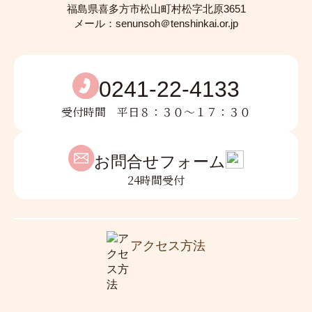
（生活相談員）
福島県喜多方市松山町村松字北原3651
生江 小百合
メール：
senunsoh＠tenshinkai.or.jp
（生活相談員）
第三者委員
0241-22-4133
苦情受付担当者
苦情解決責任者
受付時間 平日８：３０〜１７：３０
上野 啓介
天心会 監事
飛弾 勝子
天心会 評議員
お問合せフォーム
24時間受付
苦情解決結果報告
令和6年度苦情解決結果報告
アクセス方法
令和5年度年度苦情解決結果報告