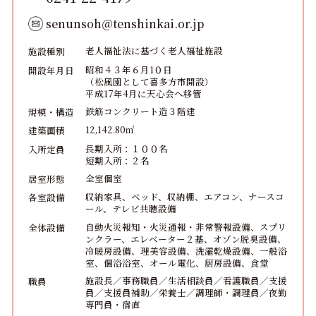
senunsoh＠tenshinkai.or.jp
老人福祉法に基づく老人福祉施設
施設種別
昭和４３年６月1０日
開設年月日
（松風園として喜多方市開設）
平成17年4月に天心会へ移管
鉄筋コンクリート造３階建
規模・構造
12,142.80㎡
建築面積
長期入所：１００名
入所定員
短期入所：２名
全室個室
居室形態
収納家具、ベッド、収納棚、エアコン、ナースコ
各室設備
ール、テレビ共聴設備
自動火災報知・火災通報・非常警報設備、スプリ
全体設備
ンクラー、エレベーター２基、オゾン脱臭設備、
冷暖房設備、理美容設備、洗濯乾燥設備、一般浴
室、個浴浴室、オール電化、厨房設備、食堂
施設長／事務職員／生活相談員／看護職員／支援
職員
員／支援員補助／栄養士／調理師・調理員／夜勤
専門員・宿直