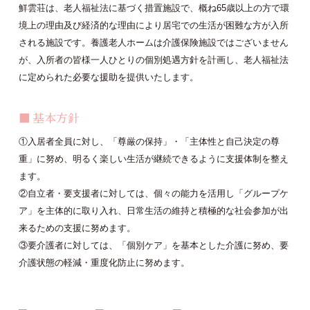
鮮雲荘は、老人福祉法に基づく措置施設で、概ね65歳以上の方で環
境上の理由及び経済的な理由により居宅での生活が困難な方が入所
される施設です。養護老人ホームは介護保険施設ではございません
が、入所者の皆様一人ひとりの個別処遇方針を計画し、老人福祉法
に定められた必要な援助を提供いたします。
基本方針
①入居者全員に対し、「尊厳の保持」・「主体性と自己決定の尊
重」に努め、明るく楽しい生活が継続できるように支援体制を整え
ます。
②自立者・要支援者に対しては、個々の能力を活用し「グループケ
ア」を主体的に取り入れ、日常生活の維持と積極的な社会参加が出
来るための支援に努めます。
③要介護者に対しては、「個別ケア」を基本とした介護に努め、要
介護状態の軽減・重度化防止に努めます。