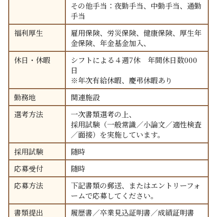
その他手当：夜勤手当、中勤手当、通勤
手当
福利厚生
雇用保険、労災保険、健康保険、厚生年
金保険、年金基金加入、
休日・休暇
シフトによる４週7休 年間休日数000
日
※年次有給休暇、慶弔休暇あり
勤務地
関連施設
選考方法
一次書類選考の上、
採用試験（一般常識／小論文／適性検査
／面接）を実施しています。
採用試験
随時
応募受付
随時
応募方法
下記書類の郵送、またはエントリーフォ
ームで応募してください。
書類提出
履歴書／卒業見込証明書／成績証明書