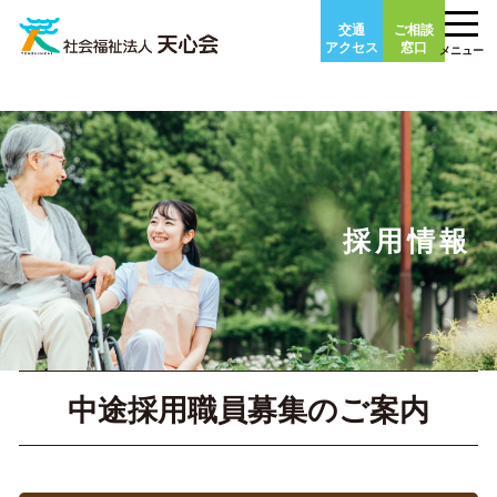
Skip
交通
ご相談
to
アクセス
窓口
メニュー
content
採用情報
中途採用職員募集のご案内