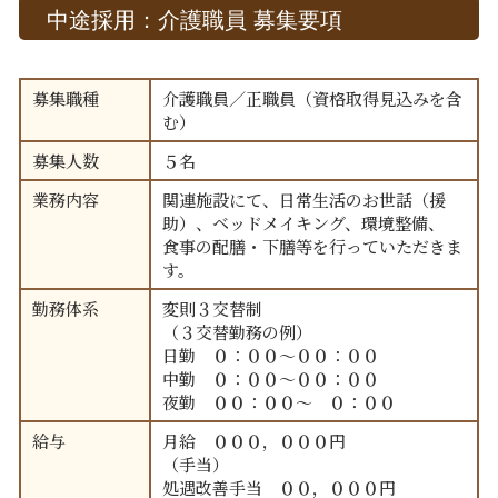
中途採用：介護職員 募集要項
募集職種
介護職員／正職員（資格取得見込みを含
む）
募集人数
５名
業務内容
関連施設にて、日常生活のお世話（援
助）、ベッドメイキング、環境整備、
食事の配膳・下膳等を行っていただきま
す。
勤務体系
変則３交替制
（３交替勤務の例）
日勤 ０：００～００：００
中勤 ０：００～００：００
夜勤 ００：００～ ０：００
給与
月給 ０００，０００円
（手当）
処遇改善手当 ００，０００円