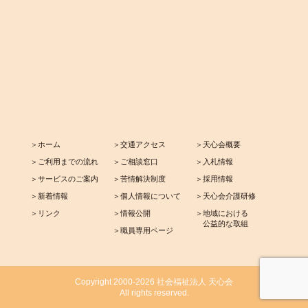
＞ホーム
＞交通アクセス
＞天心会概要
＞ご利用までの流れ
＞ご相談窓口
＞入札情報
＞サービスのご案内
＞苦情解決制度
＞採用情報
＞新着情報
＞個人情報について
＞天心会介護研修
＞リンク
＞情報公開
＞地域における
公益的な取組
＞職員専用ページ
Copyright 2000-2026 社会福祉法人 天心会
All rights reserved.