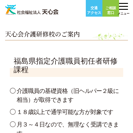
Skip
交通
ご相談
to
アクセス
窓口
メニュー
content
天心会介護研修校のご案内
福島県指定介護職員初任者研修
課程
介護職員の基礎資格（旧ヘルパー２級に
相当）が取得できます
１８歳以上で通学可能な方が対象です
月３～４日なので、無理なく受講できま