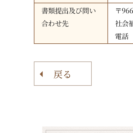
書類提出及び問い
〒96
合わせ先
社会
電話 0
戻る