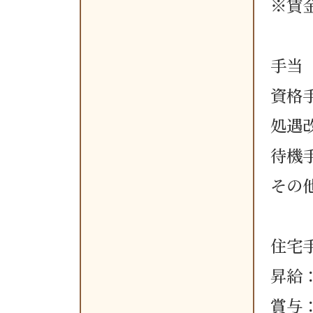
※賃
手当
資格
処遇
待機
その
住宅
昇給
賞与